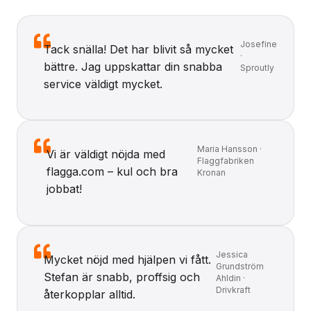
Josefine
Tack snälla! Det har blivit så mycket
·
bättre. Jag uppskattar din snabba
Sproutly
service väldigt mycket.
Maria Hansson ·
Vi är väldigt nöjda med
Flaggfabriken
flagga.com – kul och bra
Kronan
jobbat!
Jessica
Mycket nöjd med hjälpen vi fått.
Grundström
Stefan är snabb, proffsig och
Ahldin ·
Drivkraft
återkopplar alltid.