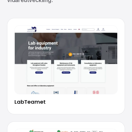
vidareutveckling.
LabTeamet