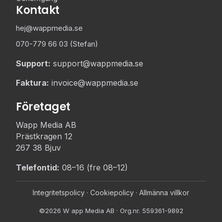
Kontakt
hej@wappmedia.se
070-779 66 03 (Stefan)
Support:
support@wappmedia.se
Faktura:
invoice@wappmedia.se
Företaget
Wapp Media AB
Prästkragen 12
267 38 Bjuv
Telefontid:
08–16 (fre 08–12)
Integritetspolicy
·
Cookiepolicy
·
Allmänna villkor
©2026 W app Media AB · Org.nr. 559361-9892