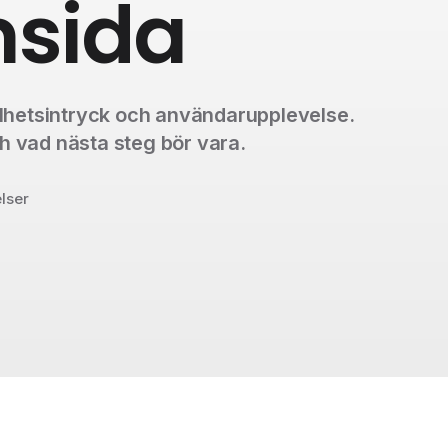
msida
helhetsintryck och användarupplevelse.
ch vad nästa steg bör vara.
elser