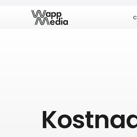
C
Kostnad