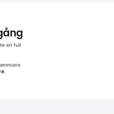
mgång
e en full
llsammans
re
.