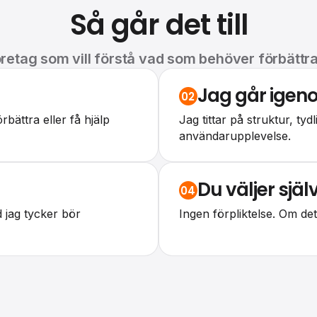
Så går det till
företag som vill förstå vad som behöver förbättr
Jag går igen
02
rbättra eller få hjälp
Jag tittar på struktur, tyd
användarupplevelse.
Du väljer själ
04
jag tycker bör
Ingen förpliktelse. Om det