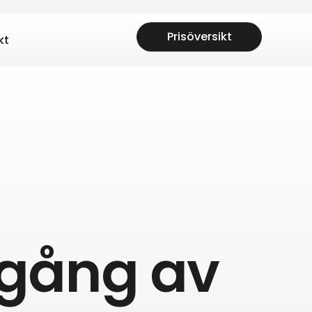
Prisöversikt
kt
mgång av