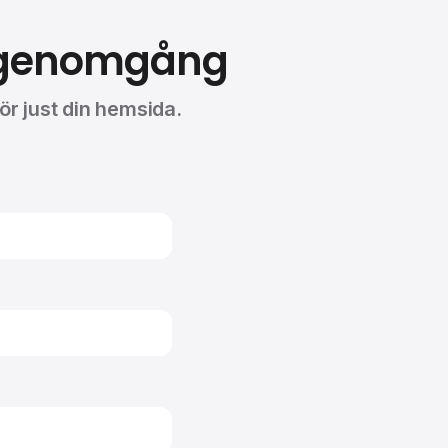
r genomgång
för just din hemsida.