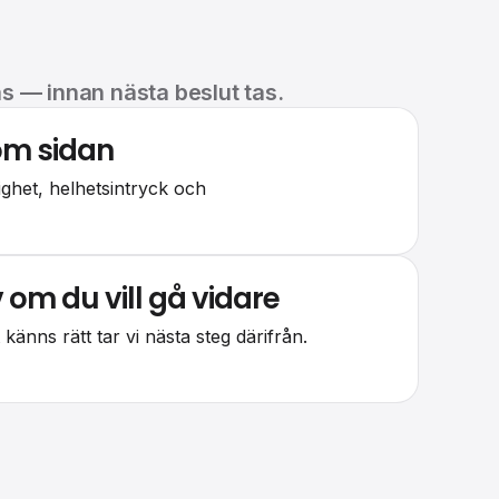
as — innan nästa beslut tas.
om sidan
lighet, helhetsintryck och
v om du vill gå vidare
 känns rätt tar vi nästa steg därifrån.