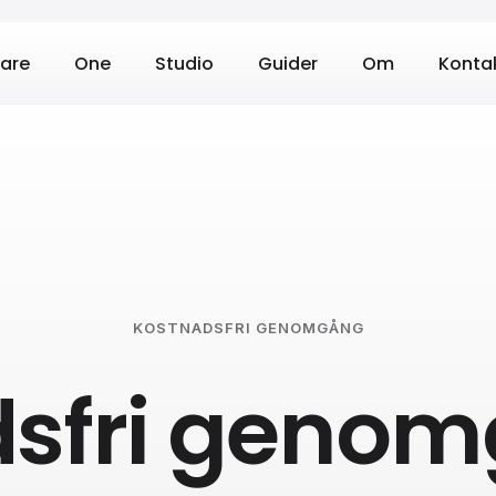
are
One
Studio
Guider
Om
Konta
KOSTNADSFRI GENOMGÅNG
sfri geno