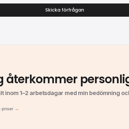
Skicka förfrågan
g återkommer personli
t inom 1–2 arbetsdagar med min bedömning och 
→
 priser