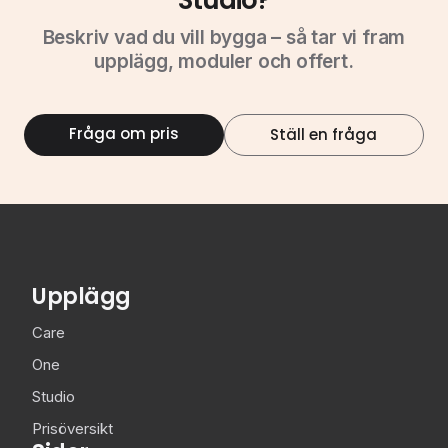
Studio?
Beskriv vad du vill bygga – så tar vi fram
upplägg, moduler och offert.
Fråga om pris
Ställ en fråga
Upplägg
Care
One
Studio
Prisöversikt