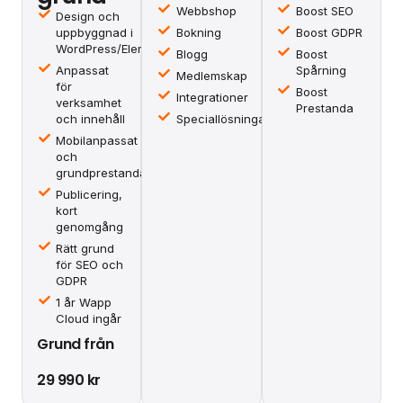
Webbshop
Boost SEO
Design och
uppbyggnad i
Bokning
Boost GDPR
WordPress/Elementor
Blogg
Boost
Anpassat
Spårning
Medlemskap
för
Boost
Integrationer
verksamhet
Prestanda
och innehåll
Speciallösningar
Mobilanpassat
och
grundprestanda
Publicering,
kort
genomgång
Rätt grund
för SEO och
GDPR
1 år Wapp
Cloud ingår
Grund från
29 990 kr