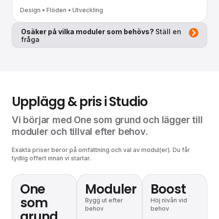
Design • Flöden • Utveckling
Osäker på vilka moduler som behövs?
Ställ en
fråga
Upplägg & pris i Studio
Vi börjar med One som grund och lägger till
moduler och tillval efter behov.
Exakta priser beror på omfattning och val av modul(er). Du får
tydlig offert innan vi startar.
One
Moduler
Boost
som
Bygg ut efter
Höj nivån vid
behov
behov
grund