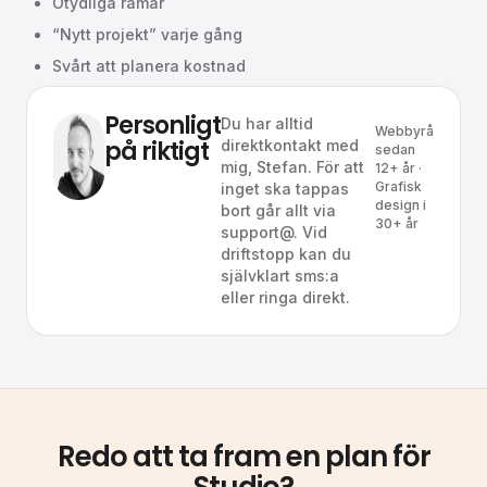
Otydliga ramar
“Nytt projekt” varje gång
Svårt att planera kostnad
Personligt
Du har alltid
Webbyrå
på riktigt
direktkontakt med
sedan
mig, Stefan. För att
12+ år ·
Grafisk
inget ska tappas
design i
bort går allt via
30+ år
support@. Vid
driftstopp kan du
självklart sms:a
eller ringa direkt.
Redo att ta fram en plan för